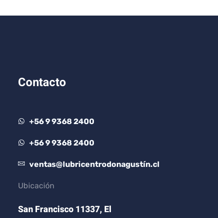
Contacto
+56 9 9368 2400
+56 9 9368 2400
ventas@lubricentrodonagustín.cl
Ubicación
San Francisco 11337, El