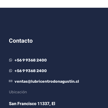
Contacto
+56 9 9368 2400
+56 9 9368 2400
ventas@lubricentrodonagustín.cl
Ubicación
San Francisco 11337, El