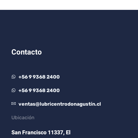
Contacto
+56 9 9368 2400
+56 9 9368 2400
ventas@lubricentrodonagustín.cl
Ubicación
San Francisco 11337, El